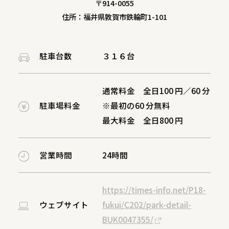
〒914-0055
住所：福井県敦賀市鉄輪町1-101
駐車台数
３１６台
通常料金 全日100 円／60 分
駐車場料金
※最初の60 分無料
最大料金 全日800 円
営業時間
24時間
https://times-info.net/P18-
ウェブサイト
fukui/C202/park-detail-
BUK0047355/